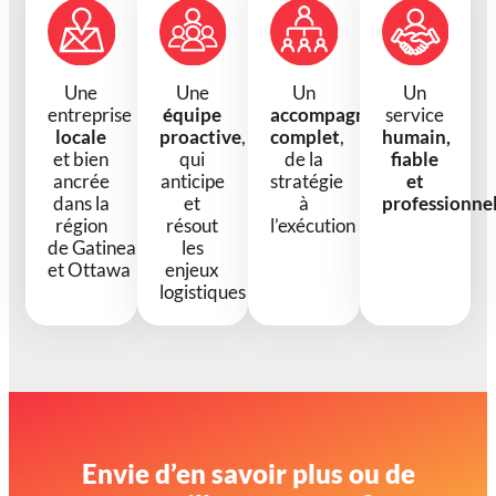
Une
Une
Un
Un
entreprise
équipe
accompagnement
service
locale
proactive
,
complet
,
humain,
et bien
qui
de la
fiable
ancrée
anticipe
stratégie
et
dans la
et
à
professionne
région
résout
l’exécution
de Gatineau
les
et Ottawa
enjeux
logistiques
Envie d’en savoir plus ou de